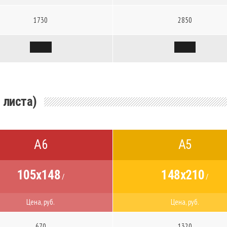
1730
2850
 листа)
А6
А5
105x148
148x210
/
/
Цена, руб.
Цена, руб.
670
1320