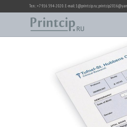
Тел.: +7 916 594-2020. E-mail: 1@printcip.ru; printcip2016@ya