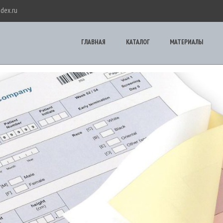
ndex.ru
printcip.ru
Типография "Принцип"
ГЛАВНАЯ
КАТАЛОГ
МАТЕРИАЛЫ