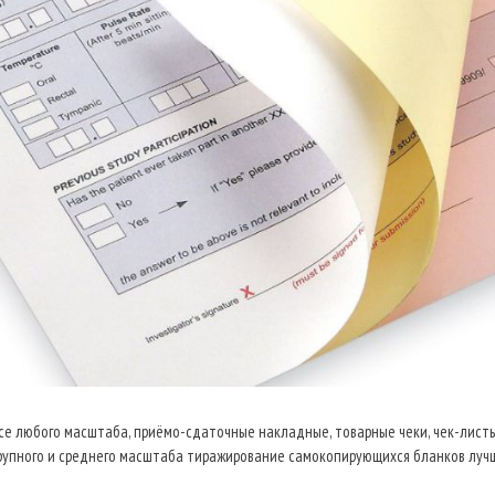
се любого масштаба, приёмо-сдаточные накладные, товарные чеки, чек-листы
крупного и среднего масштаба тиражирование самокопирующихся бланков луч