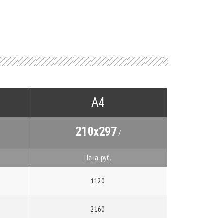
А4
210x297
/
Цена, руб.
1120
2160