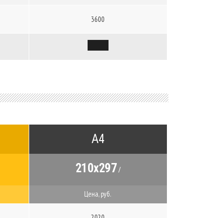
3600
А4
210x297
/
Цена, руб.
2020