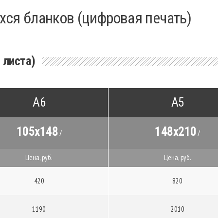
ся бланков (цифровая печать)
 листа)
А6
А5
105x148
148x210
/
/
Цена, руб.
Цена, руб.
420
820
1190
2010