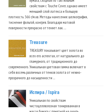
Бумага, сходная по тактильным
свойствам с Touche Cover, однако имеет
меньший слой латекса и большую
плотность: 366 г/м.кв. Методы нанесения: шелкография,
тиснение фольгой, конгрев. Благодаря матовой
поверхности прекрасно оттеняет лак. …
Treasure
TREASURY показывает цвет золота во
всех его аспектах, от натурального до
гламурного, от традиционного до
современного. Уникальная цветовая гамма включает в
себя восемь различных оттенков золота от нежно-
прозрачного до насыщенности …
Испира / Ispira
Уникальная по свойствам
чистоцеллюлозная тонированная в
массе бумага с приятной на ощупь